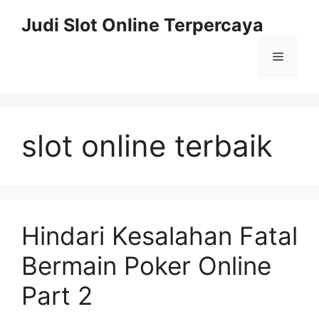
Skip
Judi Slot Online Terpercaya
to
content
Menu
slot online terbaik
Hindari Kesalahan Fatal
Bermain Poker Online
Part 2