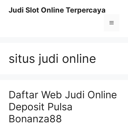
Skip
Judi Slot Online Terpercaya
to
content
Menu
situs judi online
Daftar Web Judi Online
Deposit Pulsa
Bonanza88