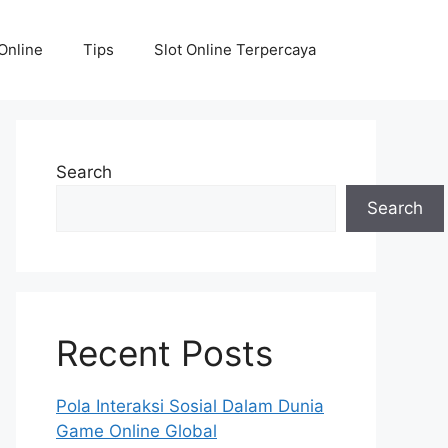
 Online
Tips
Slot Online Terpercaya
Search
Search
Recent Posts
Pola Interaksi Sosial Dalam Dunia
Game Online Global