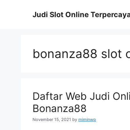
Skip
to
Judi Slot Online Terpercay
content
bonanza88 slot o
Daftar Web Judi Onl
Bonanza88
November 15, 2021
by
miminwp