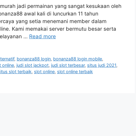
e murah jadi permainan yang sangat kesukaan oleh
onanza88 awal kali di luncurkan 11 tahun
rpercaya yang setia menemani member dalam
line. Kami memakai server bermutu besar serta
 pelayanan …
Read more
ternatif
,
bonanza88 login
,
bonanza88 login mobile
,
 online
,
judi slot jackpot
,
judi slot terbesar
,
situs judi 2021
,
itus slot terbaik
,
slot online
,
slot online terbaik