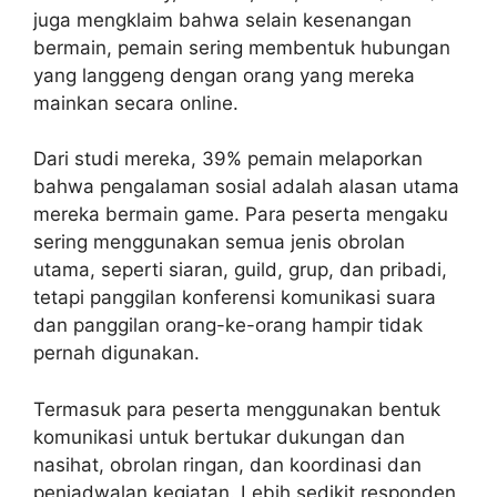
juga mengklaim bahwa selain kesenangan
bermain, pemain sering membentuk hubungan
yang langgeng dengan orang yang mereka
mainkan secara online.
Dari studi mereka, 39% pemain melaporkan
bahwa pengalaman sosial adalah alasan utama
mereka bermain game. Para peserta mengaku
sering menggunakan semua jenis obrolan
utama, seperti siaran, guild, grup, dan pribadi,
tetapi panggilan konferensi komunikasi suara
dan panggilan orang-ke-orang hampir tidak
pernah digunakan.
Termasuk para peserta menggunakan bentuk
komunikasi untuk bertukar dukungan dan
nasihat, obrolan ringan, dan koordinasi dan
penjadwalan kegiatan. Lebih sedikit responden