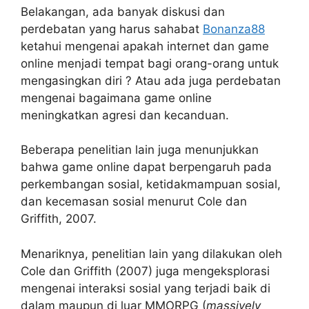
Belakangan, ada banyak diskusi dan
perdebatan yang harus sahabat
Bonanza88
ketahui mengenai apakah internet dan game
online menjadi tempat bagi orang-orang untuk
mengasingkan diri ? Atau ada juga perdebatan
mengenai bagaimana game online
meningkatkan agresi dan kecanduan.
Beberapa penelitian lain juga menunjukkan
bahwa game online dapat berpengaruh pada
perkembangan sosial, ketidakmampuan sosial,
dan kecemasan sosial menurut Cole dan
Griffith, 2007.
Menariknya, penelitian lain yang dilakukan oleh
Cole dan Griffith (2007) juga mengeksplorasi
mengenai interaksi sosial yang terjadi baik di
dalam maupun di luar MMORPG (
massively