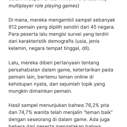
multiplayer role playing games
)
Di mana, mereka mengambil sampel sebanyak
912 pemain yang dipilih sendiri dari 45 negara.
Para peserta lalu mengisi survei yang terdiri
dari karakteristik demografis (usia, jenis
kelamin, negara tempat tinggal, dll).
Lalu, mereka diberi pertanyaan tentang
persahabatan dalam game, ketertarikan pada
pemain lain, bertemu teman online di
kehidupan nyata, dan sejumlah topik yang
mungkin dimainkan pemain.
Hasil sampel menunjukan bahwa 76,2% pria
dan 74,7% wanita telah menjalin “teman baik”
dengan seseorang di dalam game. Ada juga
bebera dari peserta mengatakan bahwa