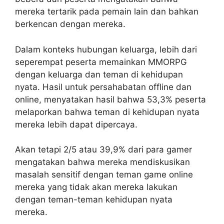
mereka tertarik pada pemain lain dan bahkan
berkencan dengan mereka.
Dalam konteks hubungan keluarga, lebih dari
seperempat peserta memainkan MMORPG
dengan keluarga dan teman di kehidupan
nyata. Hasil untuk persahabatan offline dan
online, menyatakan hasil bahwa 53,3% peserta
melaporkan bahwa teman di kehidupan nyata
mereka lebih dapat dipercaya.
Akan tetapi 2/5 atau 39,9% dari para gamer
mengatakan bahwa mereka mendiskusikan
masalah sensitif dengan teman game online
mereka yang tidak akan mereka lakukan
dengan teman-teman kehidupan nyata
mereka.