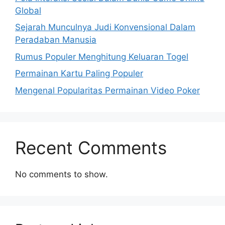
Global
Sejarah Munculnya Judi Konvensional Dalam
Peradaban Manusia
Rumus Populer Menghitung Keluaran Togel
Permainan Kartu Paling Populer
Mengenal Popularitas Permainan Video Poker
Recent Comments
No comments to show.