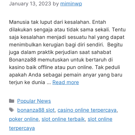
January 13, 2023
by
miminwp
Manusia tak luput dari kesalahan. Entah
dilakukan sengaja atau tidak sama sekali. Tentu
saja kesalahan menjadi sesuatu hal yang dapat
menimbulkan kerugian bagi diri sendiri. Begitu
juga dalam praktik perjudian saat sahabat
Bonanza88 memutuskan untuk bertaruh di
kasino baik offline atau pun online. Tak peduli
apakah Anda sebagai pemain anyar yang baru
terjun ke dunia …
Read more
Categories
Popular News
Tags
bonanza88 slot
,
casino online terpercaya
,
poker online
,
slot online terbaik
,
slot online
terpercaya