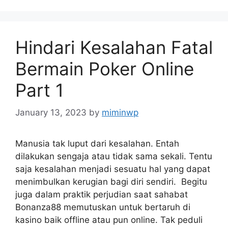
Hindari Kesalahan Fatal
Bermain Poker Online
Part 1
January 13, 2023
by
miminwp
Manusia tak luput dari kesalahan. Entah
dilakukan sengaja atau tidak sama sekali. Tentu
saja kesalahan menjadi sesuatu hal yang dapat
menimbulkan kerugian bagi diri sendiri. Begitu
juga dalam praktik perjudian saat sahabat
Bonanza88 memutuskan untuk bertaruh di
kasino baik offline atau pun online. Tak peduli