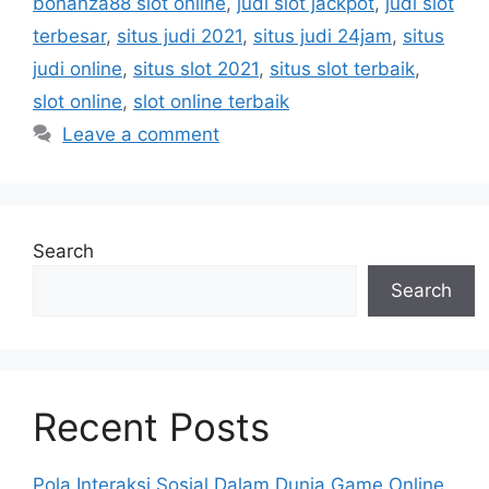
bonanza88 slot online
,
judi slot jackpot
,
judi slot
terbesar
,
situs judi 2021
,
situs judi 24jam
,
situs
judi online
,
situs slot 2021
,
situs slot terbaik
,
slot online
,
slot online terbaik
Leave a comment
Search
Search
Recent Posts
Pola Interaksi Sosial Dalam Dunia Game Online