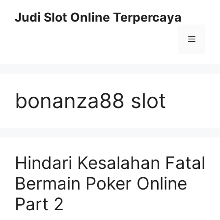
Skip
Judi Slot Online Terpercaya
to
content
Menu
bonanza88 slot
Hindari Kesalahan Fatal
Bermain Poker Online
Part 2