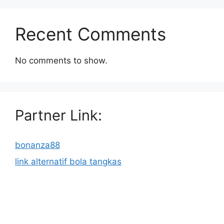
Recent Comments
No comments to show.
Partner Link:
bonanza88
link alternatif bola tangkas