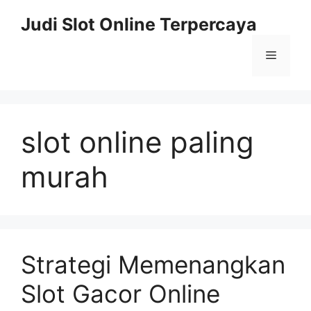
Skip
Judi Slot Online Terpercaya
to
content
Menu
slot online paling
murah
Strategi Memenangkan
Slot Gacor Online