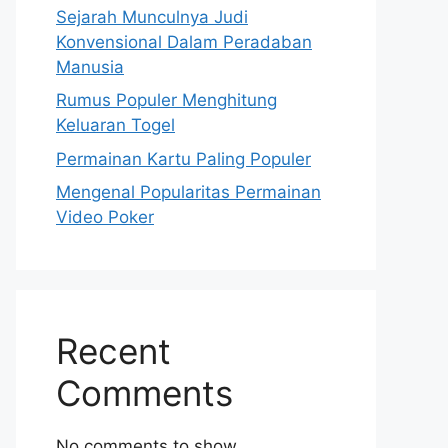
Sejarah Munculnya Judi
Konvensional Dalam Peradaban
Manusia
Rumus Populer Menghitung
Keluaran Togel
Permainan Kartu Paling Populer
Mengenal Popularitas Permainan
Video Poker
Recent
Comments
No comments to show.