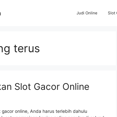
a
Judi Online
Slot
ng terus
an Slot Gacor Online
gacor online, Anda harus terlebih dahulu