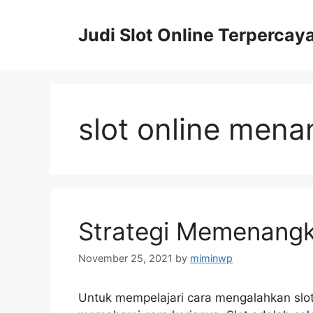
Skip
to
Judi Slot Online Terpercay
content
slot online mena
Strategi Memenangk
November 25, 2021
by
miminwp
Untuk mempelajari cara mengalahkan slot 