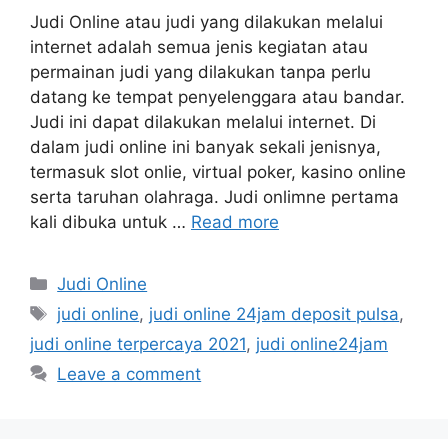
Judi Online atau judi yang dilakukan melalui
internet adalah semua jenis kegiatan atau
permainan judi yang dilakukan tanpa perlu
datang ke tempat penyelenggara atau bandar.
Judi ini dapat dilakukan melalui internet. Di
dalam judi online ini banyak sekali jenisnya,
termasuk slot onlie, virtual poker, kasino online
serta taruhan olahraga. Judi onlimne pertama
kali dibuka untuk …
Read more
Categories
Judi Online
Tags
judi online
,
judi online 24jam deposit pulsa
,
judi online terpercaya 2021
,
judi online24jam
Leave a comment