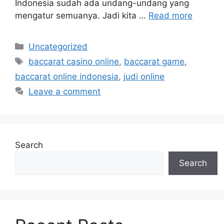
Indonesia sudah ada undang-undang yang
mengatur semuanya. Jadi kita …
Read more
Categories
Uncategorized
Tags
baccarat casino online
,
baccarat game
,
baccarat online indonesia
,
judi online
Leave a comment
Search
Search