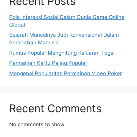
Recent Posts
Pola Interaksi Sosial Dalam Dunia Game Online
Global
Sejarah Munculnya Judi Konvensional Dalam
Peradaban Manusia
Rumus Populer Menghitung Keluaran Togel
Permainan Kartu Paling Populer
Mengenal Popularitas Permainan Video Poker
Recent Comments
No comments to show.