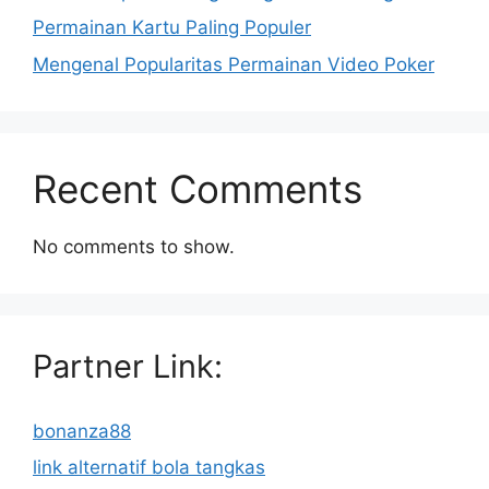
Permainan Kartu Paling Populer
Mengenal Popularitas Permainan Video Poker
Recent Comments
No comments to show.
Partner Link:
bonanza88
link alternatif bola tangkas