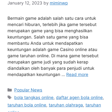
January 12, 2023
by
miminwp
Bermain game adalah salah satu cara untuk
mencari hiburan, terlebih jika game tersebut
merupakan game yang bisa menghasilkan
keuntungan. Salah satu game yang bisa
membantu Anda untuk mendapatkan
keuntungan adalah game Casino online atau
game taruhan online. Di mana game tersebut
merupakan game judi yang sudah kerap
diandalkan oleh banyak para penjudi untuk
mendapatkan keuntungan …
Read more
Categories
Popular News
Tags
bola tangkas online
,
daftar agen bola online
,
taruhan bola online
,
taruhan olahraga
,
taruhan