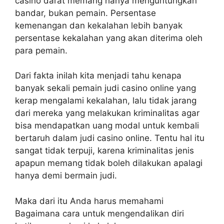
casino darat memang hanya menguntungkan
bandar, bukan pemain. Persentase
kemenangan dan kekalahan lebih banyak
persentase kekalahan yang akan diterima oleh
para pemain.
Dari fakta inilah kita menjadi tahu kenapa
banyak sekali pemain judi casino online yang
kerap mengalami kekalahan, lalu tidak jarang
dari mereka yang melakukan kriminalitas agar
bisa mendapatkan uang modal untuk kembali
bertaruh dalam judi casino online. Tentu hal itu
sangat tidak terpuji, karena kriminalitas jenis
apapun memang tidak boleh dilakukan apalagi
hanya demi bermain judi.
Maka dari itu Anda harus memahami
Bagaimana cara untuk mengendalikan diri