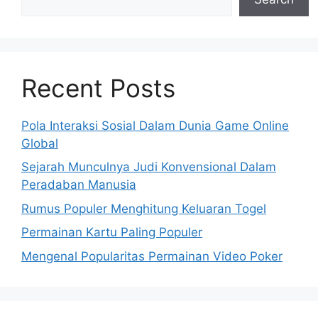
Recent Posts
Pola Interaksi Sosial Dalam Dunia Game Online
Global
Sejarah Munculnya Judi Konvensional Dalam
Peradaban Manusia
Rumus Populer Menghitung Keluaran Togel
Permainan Kartu Paling Populer
Mengenal Popularitas Permainan Video Poker