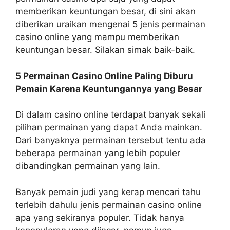
memberikan keuntungan besar, di sini akan
diberikan uraikan mengenai 5 jenis permainan
casino online yang mampu memberikan
keuntungan besar. Silakan simak baik-baik.
5 Permainan Casino Online Paling Diburu
Pemain Karena Keuntungannya yang Besar
Di dalam casino online terdapat banyak sekali
pilihan permainan yang dapat Anda mainkan.
Dari banyaknya permainan tersebut tentu ada
beberapa permainan yang lebih populer
dibandingkan permainan yang lain.
Banyak pemain judi yang kerap mencari tahu
terlebih dahulu jenis permainan casino online
apa yang sekiranya populer. Tidak hanya