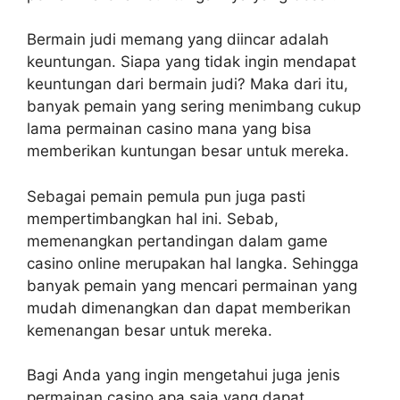
Bermain judi memang yang diincar adalah
keuntungan. Siapa yang tidak ingin mendapat
keuntungan dari bermain judi? Maka dari itu,
banyak pemain yang sering menimbang cukup
lama permainan casino mana yang bisa
memberikan kuntungan besar untuk mereka.
Sebagai pemain pemula pun juga pasti
mempertimbangkan hal ini. Sebab,
memenangkan pertandingan dalam game
casino online merupakan hal langka. Sehingga
banyak pemain yang mencari permainan yang
mudah dimenangkan dan dapat memberikan
kemenangan besar untuk mereka.
Bagi Anda yang ingin mengetahui juga jenis
permainan casino apa saja yang dapat