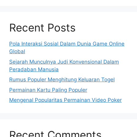
Recent Posts
Pola Interaksi Sosial Dalam Dunia Game Online
Global
Sejarah Munculnya Judi Konvensional Dalam
Peradaban Manusia
Rumus Populer Menghitung Keluaran Togel
Permainan Kartu Paling Populer
Mengenal Popularitas Permainan Video Poker
Recent Comments