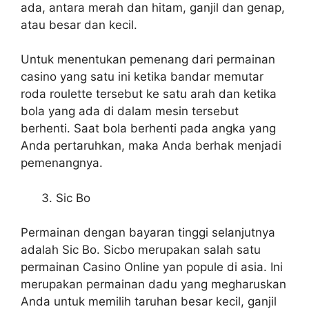
ada, antara merah dan hitam, ganjil dan genap,
atau besar dan kecil.
Untuk menentukan pemenang dari permainan
casino yang satu ini ketika bandar memutar
roda roulette tersebut ke satu arah dan ketika
bola yang ada di dalam mesin tersebut
berhenti. Saat bola berhenti pada angka yang
Anda pertaruhkan, maka Anda berhak menjadi
pemenangnya.
Sic Bo
Permainan dengan bayaran tinggi selanjutnya
adalah Sic Bo. Sicbo merupakan salah satu
permainan Casino Online yan popule di asia. Ini
merupakan permainan dadu yang megharuskan
Anda untuk memilih taruhan besar kecil, ganjil