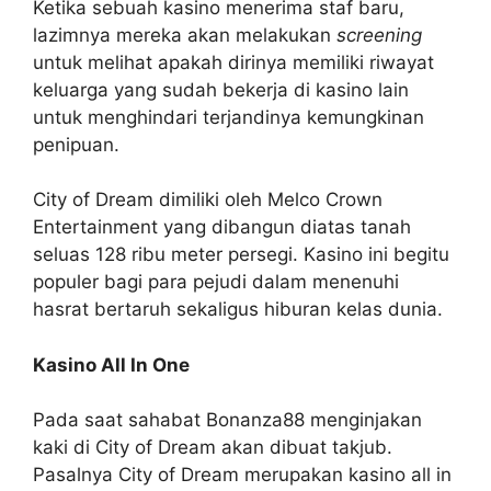
Ketika sebuah kasino menerima staf baru,
lazimnya mereka akan melakukan
screening
untuk melihat apakah dirinya memiliki riwayat
keluarga yang sudah bekerja di kasino lain
untuk menghindari terjandinya kemungkinan
penipuan.
City of Dream dimiliki oleh Melco Crown
Entertainment yang dibangun diatas tanah
seluas 128 ribu meter persegi. Kasino ini begitu
populer bagi para pejudi dalam menenuhi
hasrat bertaruh sekaligus hiburan kelas dunia.
Kasino All In One
Pada saat sahabat Bonanza88 menginjakan
kaki di City of Dream akan dibuat takjub.
Pasalnya City of Dream merupakan kasino all in