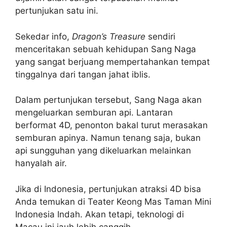
pertunjukan satu ini.
Sekedar info,
Dragon’s Treasure
sendiri
menceritakan sebuah kehidupan Sang Naga
yang sangat berjuang mempertahankan tempat
tinggalnya dari tangan jahat iblis.
Dalam pertunjukan tersebut, Sang Naga akan
mengeluarkan semburan api. Lantaran
berformat 4D, penonton bakal turut merasakan
semburan apinya. Namun tenang saja, bukan
api sungguhan yang dikeluarkan melainkan
hanyalah air.
Jika di Indonesia, pertunjukan atraksi 4D bisa
Anda temukan di Teater Keong Mas Taman Mini
Indonesia Indah. Akan tetapi, teknologi di
Macau ini jauh lebih canggih.