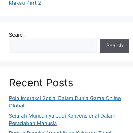
Makau Part 2
Search
Search
Recent Posts
Pola Interaksi Sosial Dalam Dunia Game Online
Global
Sejarah Munculnya Judi Konvensional Dalam
Peradaban Manusia