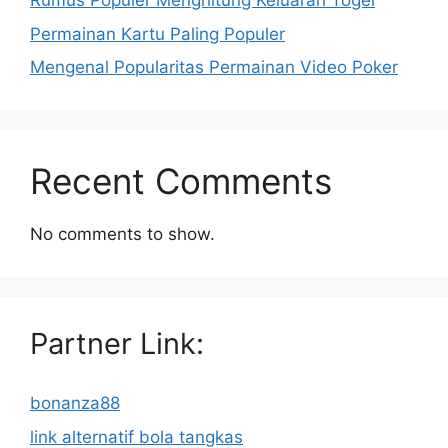
Rumus Populer Menghitung Keluaran Togel
Permainan Kartu Paling Populer
Mengenal Popularitas Permainan Video Poker
Recent Comments
No comments to show.
Partner Link:
bonanza88
link alternatif bola tangkas