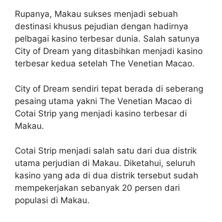
Rupanya, Makau sukses menjadi sebuah
destinasi khusus pejudian dengan hadirnya
pelbagai kasino terbesar dunia. Salah satunya
City of Dream yang ditasbihkan menjadi kasino
terbesar kedua setelah The Venetian Macao.
City of Dream sendiri tepat berada di seberang
pesaing utama yakni The Venetian Macao di
Cotai Strip yang menjadi kasino terbesar di
Makau.
Cotai Strip menjadi salah satu dari dua distrik
utama perjudian di Makau. Diketahui, seluruh
kasino yang ada di dua distrik tersebut sudah
mempekerjakan sebanyak 20 persen dari
populasi di Makau.