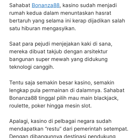
Sahabat
Bonanza88
, kasino sudah menjadi
rumah kedua dalam menuntaskan hasrat
bertaruh yang selama ini kerap dijadikan salah
satu hiburan mengasyikan.
Saat para pejudi menjejakan kaki di sana,
mereka dibuat takjub dengan arsitektur
bangunan super mewah yang didukung
teknologi canggih.
Tentu saja semakin besar kasino, semakin
lengkap pula permainan di dalamnya. Sahabat
Bonanza88 tinggal pilih mau main blackjack,
roulette, poker hingga mesin slot.
Apalagi, kasino di pelbagai negara sudah
mendapatkan “restu” dari pemerintah setempat.
Dengan dibangunnya destinasi pendukung