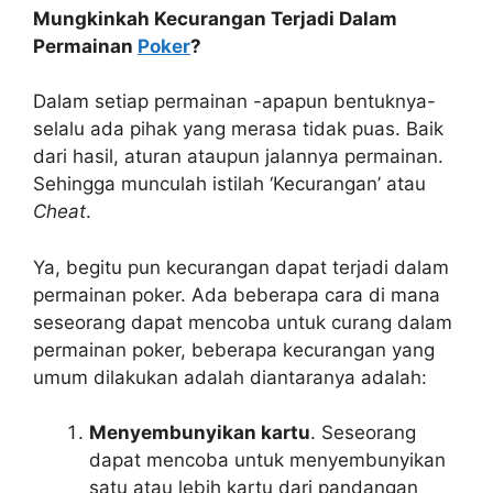
Mungkinkah Kecurangan Terjadi Dalam
Permainan
Poker
?
Dalam setiap permainan -apapun bentuknya-
selalu ada pihak yang merasa tidak puas. Baik
dari hasil, aturan ataupun jalannya permainan.
Sehingga munculah istilah ‘Kecurangan’ atau
Cheat
.
Ya, begitu pun kecurangan dapat terjadi dalam
permainan poker. Ada beberapa cara di mana
seseorang dapat mencoba untuk curang dalam
permainan poker, beberapa kecurangan yang
umum dilakukan adalah diantaranya adalah:
Menyembunyikan kartu
. Seseorang
dapat mencoba untuk menyembunyikan
satu atau lebih kartu dari pandangan