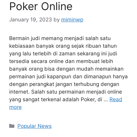
Poker Online
January 19, 2023
by
miminwp
Bermain judi memang menjadi salah satu
kebiasaan banyak orang sejak ribuan tahun
yang lalu terlebih di zaman sekarang ini judi
tersedia secara online dan membuat lebih
banyak orang bisa dengan mudah memainkan
permainan judi kapanpun dan dimanapun hanya
dengan perangkat jangan terhubung dengan
internet. Salah satu permainan menjadi online
yang sangat terkenal adalah Poker, di …
Read
more
Categories
Popular News