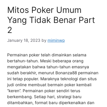
Mitos Poker Umum
Yang Tidak Benar Part
2
January 18, 2023
by
miminwp
Permainan poker telah dimainkan selama
bertahun-tahun. Meski beberapa orang
mengatakan bahwa tahun-tahun emasnya
sudah berakhir, menurut Bonanza88 permainan
ini tetap populer. Maraknya teknologi dan situs
judi online membuat bermain poker kembali
“keren”. Permainan poker sendiri terus
berkembang. Setiap hari, strategi baru
ditambahkan, format baru diperkenalkan dan