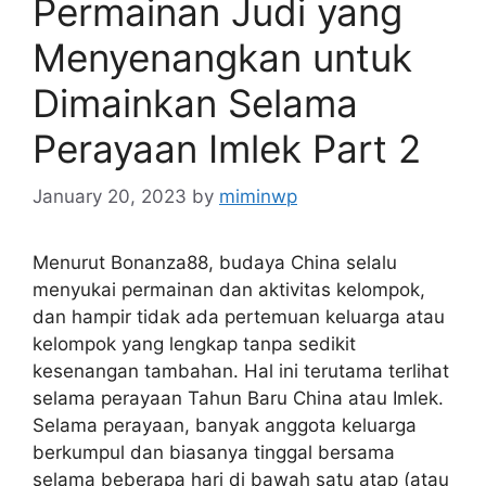
Permainan Judi yang
Menyenangkan untuk
Dimainkan Selama
Perayaan Imlek Part 2
January 20, 2023
by
miminwp
Menurut Bonanza88, budaya China selalu
menyukai permainan dan aktivitas kelompok,
dan hampir tidak ada pertemuan keluarga atau
kelompok yang lengkap tanpa sedikit
kesenangan tambahan. Hal ini terutama terlihat
selama perayaan Tahun Baru China atau Imlek.
Selama perayaan, banyak anggota keluarga
berkumpul dan biasanya tinggal bersama
selama beberapa hari di bawah satu atap (atau