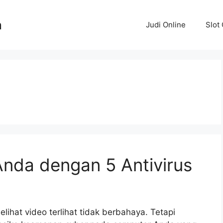
a
Judi Online
Slot
Anda dengan 5 Antivirus
ihat video terlihat tidak berbahaya. Tetapi