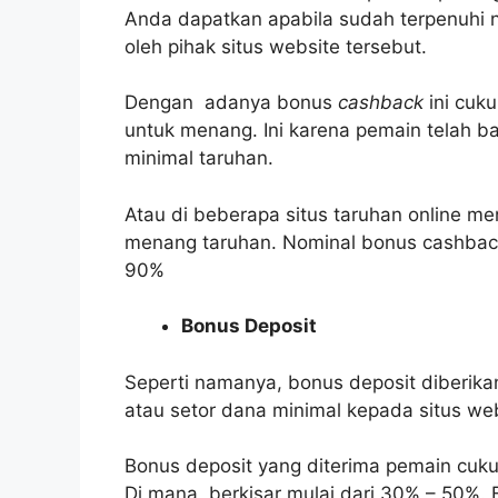
Anda dapatkan apabila sudah terpenuhi n
oleh pihak situs website tersebut.
Dengan adanya bonus
cashback
ini cuk
untuk menang. Ini karena pemain telah b
minimal taruhan.
Atau di beberapa situs taruhan online 
menang taruhan. Nominal bonus cashback
90%
Bonus Deposit
Seperti namanya, bonus deposit diberika
atau setor dana minimal kepada situs w
Bonus deposit yang diterima pemain cuk
Di mana, berkisar mulai dari 30% – 50%.