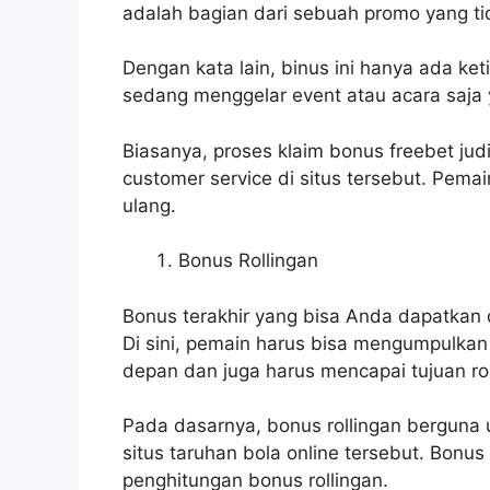
adalah bagian dari sebuah promo yang tid
Dengan kata lain, binus ini hanya ada ket
sedang menggelar event atau acara saja
Biasanya, proses klaim bonus freebet ju
customer service di situs tersebut. Pema
ulang.
Bonus Rollingan
Bonus terakhir yang bisa Anda dapatkan d
Di sini, pemain harus bisa mengumpulkan
depan dan juga harus mencapai tujuan rolli
Pada dasarnya, bonus rollingan berguna 
situs taruhan bola online tersebut. Bonus
penghitungan bonus rollingan.