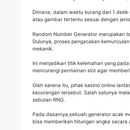
Dimana, dalam waktu kurang dari 1 detik
atau gambar tertentu sesuai dengan jeni
Random Number Generator merupakan tekno
Dulunya, proses pengacakan kemunculan s
mekanik.
Ini menjadikan titik kelemahan yang pad
mencurangi permainan slot agar member
Oleh karena itu, pihak kasino online lan
kecurangan tersebut. Salah satunya mela
sebutan RNG.
Pada dasarnya,sebuah generator acak me
bisa memberikan hitungan angka secara 