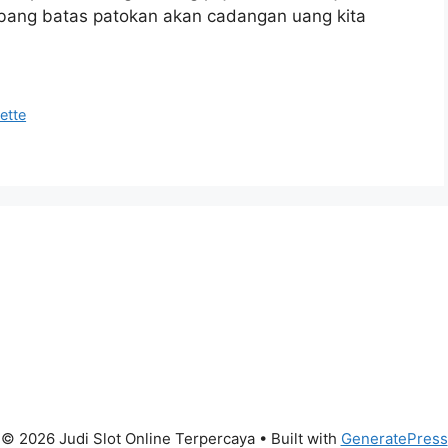
ang batas patokan akan cadangan uang kita
ette
© 2026 Judi Slot Online Terpercaya
• Built with
GeneratePress