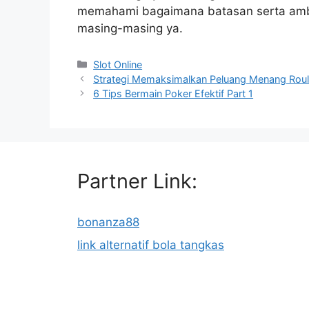
memahami bagaimana batasan serta amb
masing-masing ya.
Categories
Slot Online
Post
Strategi Memaksimalkan Peluang Menang Roul
navigation
6 Tips Bermain Poker Efektif Part 1
Partner Link:
bonanza88
link alternatif bola tangkas