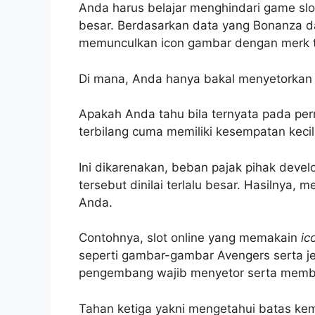
Anda harus belajar menghindari game s
besar. Berdasarkan data yang Bonanza da
memunculkan icon gambar dengan merk te
Di mana, Anda hanya bakal menyetorkan s
Apakah Anda tahu bila ternyata pada pe
terbilang cuma memiliki kesempatan kecil
Ini dikarenakan, beban pajak pihak deve
tersebut dinilai terlalu besar. Hasilnya
Anda.
Contohnya, slot online yang memakain
ic
seperti gambar-gambar Avengers serta jen
pengembang wajib menyetor serta memba
Tahan ketiga yakni mengetahui batas k