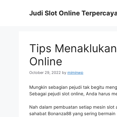
Skip
to
Judi Slot Online Terpercay
content
Tips Menaklukan 
Online
October 29, 2022
by
miminwp
Mungkin sebagian pejudi tak begitu meng
Sebagai pejudi slot online, Anda harus m
Nah dalam pembuatan setiap mesin slot 
sahabat Bonanza88 yang sering bermain s