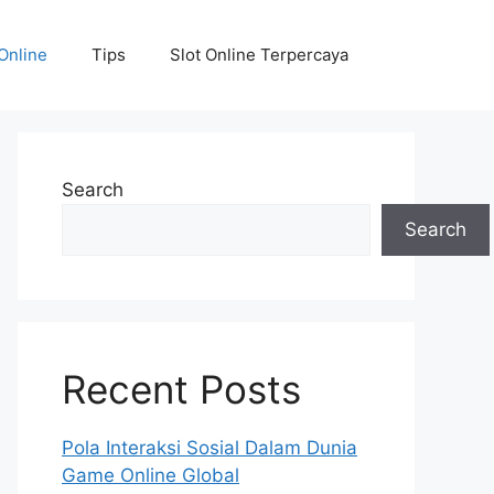
 Online
Tips
Slot Online Terpercaya
Search
Search
Recent Posts
Pola Interaksi Sosial Dalam Dunia
Game Online Global