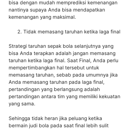
bisa dengan mudah memprediksi kemenangan
nantinya supaya Anda bisa mendapatkan
kemenangan yang maksimal.
Tidak memasang taruhan ketika laga final
Strategi taruhan sepak bola selanjutnya yang
bisa Anda terapkan adalah jangan memasang
taruhan ketika laga final. Saat Final, Anda perlu
mempertimbangkan hal tersebut untuk
memasang taruhan, sebab pada umumnya jika
Anda memasang taruhan pada laga final,
pertandingan yang berlangsung adalah
pertandingan antara tim yang memiliki kekuatan
yang sama.
Sehingga tidak heran jika peluang ketika
bermain judi bola pada saat final lebih sulit