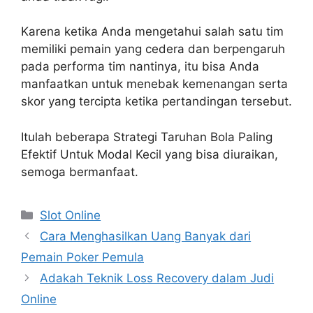
Karena ketika Anda mengetahui salah satu tim
memiliki pemain yang cedera dan berpengaruh
pada performa tim nantinya, itu bisa Anda
manfaatkan untuk menebak kemenangan serta
skor yang tercipta ketika pertandingan tersebut.
Itulah beberapa Strategi Taruhan Bola Paling
Efektif Untuk Modal Kecil yang bisa diuraikan,
semoga bermanfaat.
Categories
Slot Online
Post
Cara Menghasilkan Uang Banyak dari
navigation
Pemain Poker Pemula
Adakah Teknik Loss Recovery dalam Judi
Online