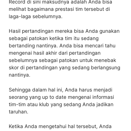
Record di sini maksudnya adalah Anda bisa
melihat bagaimana prestasi tim tersebut di
laga-laga sebelumnya.
Hasil pertandingan mereka bisa Anda gunakan
sebagai patokan ketika tim itu sedang
bertanding nantinya. Anda bisa mencari tahu
mengenai hasil akhir dari pertandingan
sebelumnya sebagai patokan untuk menebak
skor di pertandingan yang sedang berlangsung
nantinya.
Sehingga dalam hal ini, Anda harus menjadi
seorang yang up to date mengenai informasi
tim-tim atau klub yang sedang Anda jadikan
taruhan.
Ketika Anda mengetahui hal tersebut, Anda