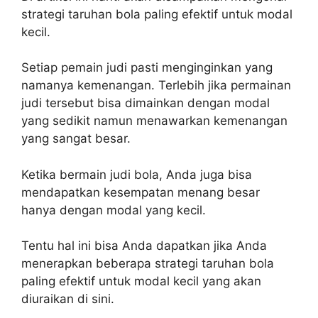
strategi taruhan bola paling efektif untuk modal
kecil.
Setiap pemain judi pasti menginginkan yang
namanya kemenangan. Terlebih jika permainan
judi tersebut bisa dimainkan dengan modal
yang sedikit namun menawarkan kemenangan
yang sangat besar.
Ketika bermain judi bola, Anda juga bisa
mendapatkan kesempatan menang besar
hanya dengan modal yang kecil.
Tentu hal ini bisa Anda dapatkan jika Anda
menerapkan beberapa strategi taruhan bola
paling efektif untuk modal kecil yang akan
diuraikan di sini.