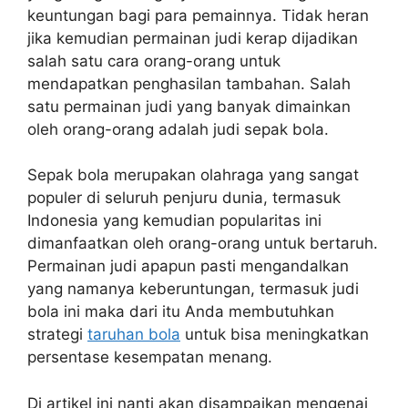
keuntungan bagi para pemainnya. Tidak heran
jika kemudian permainan judi kerap dijadikan
salah satu cara orang-orang untuk
mendapatkan penghasilan tambahan. Salah
satu permainan judi yang banyak dimainkan
oleh orang-orang adalah judi sepak bola.
Sepak bola merupakan olahraga yang sangat
populer di seluruh penjuru dunia, termasuk
Indonesia yang kemudian popularitas ini
dimanfaatkan oleh orang-orang untuk bertaruh.
Permainan judi apapun pasti mengandalkan
yang namanya keberuntungan, termasuk judi
bola ini maka dari itu Anda membutuhkan
strategi
taruhan bola
untuk bisa meningkatkan
persentase kesempatan menang.
Di artikel ini nanti akan disampaikan mengenai