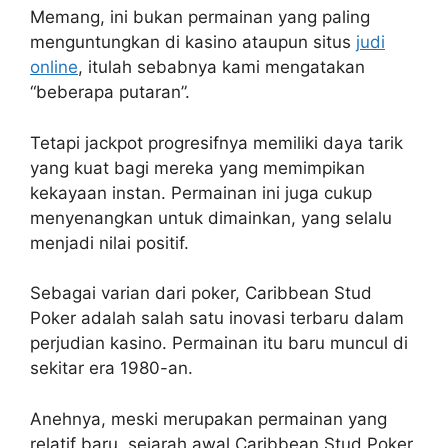
Memang, ini bukan permainan yang paling
menguntungkan di kasino ataupun situs
judi
online
, itulah sebabnya kami mengatakan
“beberapa putaran”.
Tetapi jackpot progresifnya memiliki daya tarik
yang kuat bagi mereka yang memimpikan
kekayaan instan. Permainan ini juga cukup
menyenangkan untuk dimainkan, yang selalu
menjadi nilai positif.
Sebagai varian dari poker, Caribbean Stud
Poker adalah salah satu inovasi terbaru dalam
perjudian kasino. Permainan itu baru muncul di
sekitar era 1980-an.
Anehnya, meski merupakan permainan yang
relatif baru, sejarah awal Caribbean Stud Poker