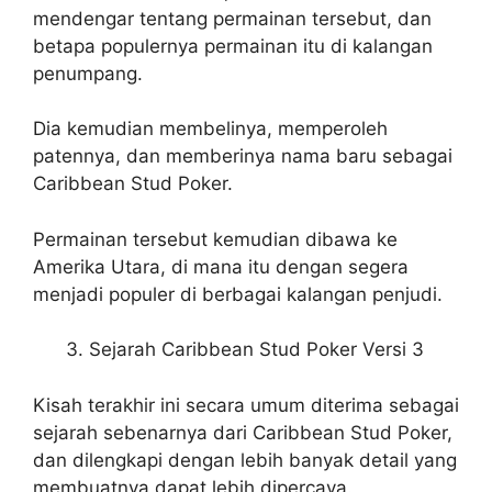
mendengar tentang permainan tersebut, dan
betapa populernya permainan itu di kalangan
penumpang.
Dia kemudian membelinya, memperoleh
patennya, dan memberinya nama baru sebagai
Caribbean Stud Poker.
Permainan tersebut kemudian dibawa ke
Amerika Utara, di mana itu dengan segera
menjadi populer di berbagai kalangan penjudi.
Sejarah Caribbean Stud Poker Versi 3
Kisah terakhir ini secara umum diterima sebagai
sejarah sebenarnya dari Caribbean Stud Poker,
dan dilengkapi dengan lebih banyak detail yang
membuatnya dapat lebih dipercaya.