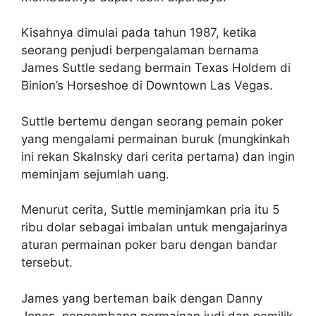
Kisahnya dimulai pada tahun 1987, ketika
seorang penjudi berpengalaman bernama
James Suttle sedang bermain Texas Holdem di
Binion’s Horseshoe di Downtown Las Vegas.
Suttle bertemu dengan seorang pemain poker
yang mengalami permainan buruk (mungkinkah
ini rekan Skalnsky dari cerita pertama) dan ingin
meminjam sejumlah uang.
Menurut cerita, Suttle meminjamkan pria itu 5
ribu dolar sebagai imbalan untuk mengajarinya
aturan permainan poker baru dengan bandar
tersebut.
James yang berteman baik dengan Danny
Jones, pengembang permainan judi dan pemilik