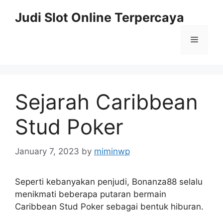
Skip
Judi Slot Online Terpercaya
to
content
Menu
Sejarah Caribbean
Stud Poker
January 7, 2023
by
miminwp
Seperti kebanyakan penjudi, Bonanza88 selalu
menikmati beberapa putaran bermain
Caribbean Stud Poker sebagai bentuk hiburan.