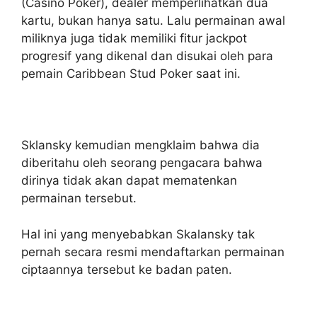
(Casino Poker), dealer memperlihatkan dua
kartu, bukan hanya satu. Lalu permainan awal
miliknya juga tidak memiliki fitur jackpot
progresif yang dikenal dan disukai oleh para
pemain Caribbean Stud Poker saat ini.
Sklansky kemudian mengklaim bahwa dia
diberitahu oleh seorang pengacara bahwa
dirinya tidak akan dapat mematenkan
permainan tersebut.
Hal ini yang menyebabkan Skalansky tak
pernah secara resmi mendaftarkan permainan
ciptaannya tersebut ke badan paten.