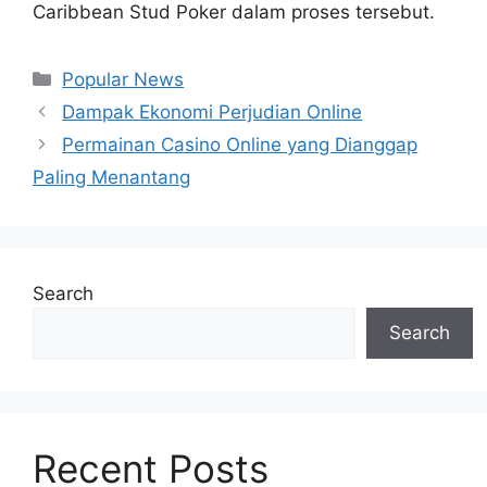
Caribbean Stud Poker dalam proses tersebut.
Categories
Popular News
Post
Dampak Ekonomi Perjudian Online
navigation
Permainan Casino Online yang Dianggap
Paling Menantang
Search
Search
Recent Posts