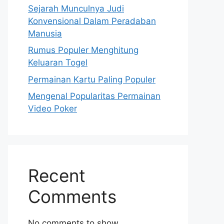
Sejarah Munculnya Judi
Konvensional Dalam Peradaban
Manusia
Rumus Populer Menghitung
Keluaran Togel
Permainan Kartu Paling Populer
Mengenal Popularitas Permainan
Video Poker
Recent
Comments
No comments to show.