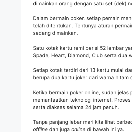
dimainkan orang dengan satu set (dek) n
Dalam bermain poker, setiap pemain men
telah ditentukan. Tentunya aturan perma
sedang dimainkan.
Satu kotak kartu remi berisi 52 lembar yan
Spade, Heart, Diamond, Club serta dua 
Setiap kotak terdiri dari 13 kartu mulai d
berupa dua kartu joker dari warna hitam
Ketika bermain poker online, sudah jelas
memanfaatkan teknologi internet. Proses
serta diakses selama 24 jam penuh.
Tanpa panjang lebar mari kita lihat per
offline
dan juga
online
di bawah ini ya.