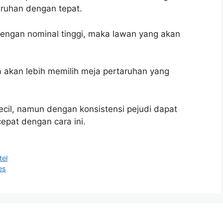
ruhan dengan tepat.
dengan nominal tinggi, maka lawan yang akan
a akan lebih memilih meja pertaruhan yang
cil, namun dengan konsistensi pejudi dapat
epat dengan cara ini.
tel
es