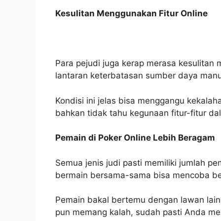
Kesulitan Menggunakan Fitur Online
Para pejudi juga kerap merasa kesulitan 
lantaran keterbatasan sumber daya man
Kondisi ini jelas bisa menggangu kekalah
bahkan tidak tahu kegunaan fitur-fitur d
Pemain di Poker Online Lebih Beragam
Semua jenis judi pasti memiliki jumlah 
bermain bersama-sama bisa mencoba berm
Pemain bakal bertemu dengan lawan lain
pun memang kalah, sudah pasti Anda me