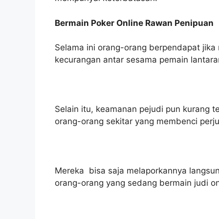
Bermain Poker Online Rawan Penipuan
Selama ini orang-orang berpendapat jika
kecurangan antar sesama pemain lantar
Selain itu, keamanan pejudi pun kurang 
orang-orang sekitar yang membenci perj
Mereka bisa saja melaporkannya langsun
orang-orang yang sedang bermain judi on