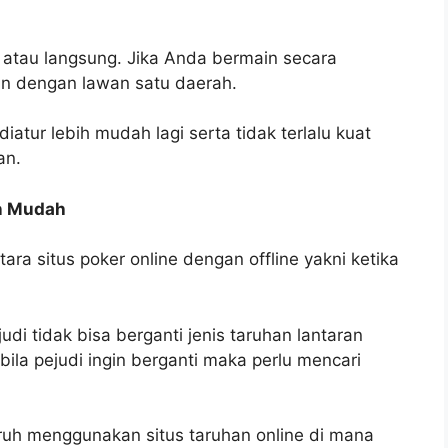
atau langsung. Jika Anda bermain secara
an dengan lawan satu daerah.
diatur lebih mudah lagi serta tidak terlalu kuat
an.
an Mudah
ra situs poker online dengan offline yakni ketika
di tidak bisa berganti jenis taruhan lantaran
bila pejudi ingin berganti maka perlu mencari
taruh menggunakan situs taruhan online di mana