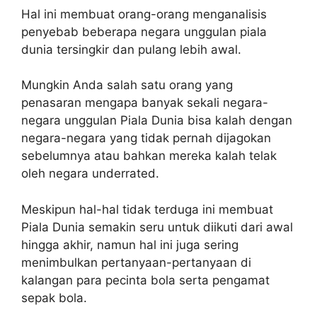
Hal ini membuat orang-orang menganalisis
penyebab beberapa negara unggulan piala
dunia tersingkir dan pulang lebih awal.
Mungkin Anda salah satu orang yang
penasaran mengapa banyak sekali negara-
negara unggulan Piala Dunia bisa kalah dengan
negara-negara yang tidak pernah dijagokan
sebelumnya atau bahkan mereka kalah telak
oleh negara underrated.
Meskipun hal-hal tidak terduga ini membuat
Piala Dunia semakin seru untuk diikuti dari awal
hingga akhir, namun hal ini juga sering
menimbulkan pertanyaan-pertanyaan di
kalangan para pecinta bola serta pengamat
sepak bola.