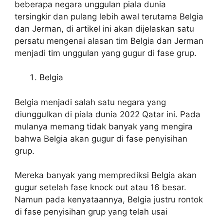
beberapa negara unggulan piala dunia
tersingkir dan pulang lebih awal terutama Belgia
dan Jerman, di artikel ini akan dijelaskan satu
persatu mengenai alasan tim Belgia dan Jerman
menjadi tim unggulan yang gugur di fase grup.
Belgia
Belgia menjadi salah satu negara yang
diunggulkan di piala dunia 2022 Qatar ini. Pada
mulanya memang tidak banyak yang mengira
bahwa Belgia akan gugur di fase penyisihan
grup.
Mereka banyak yang memprediksi Belgia akan
gugur setelah fase knock out atau 16 besar.
Namun pada kenyataannya, Belgia justru rontok
di fase penyisihan grup yang telah usai