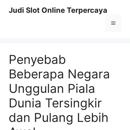
Skip
Judi Slot Online Terpercaya
to
content
Menu
Penyebab
Beberapa Negara
Unggulan Piala
Dunia Tersingkir
dan Pulang Lebih