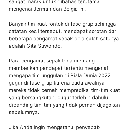
sangat marak untuk dibahas terutama
mengenai Jerman dan Belgia ini.
Banyak tim kuat rontok di fase grup sehingga
catatan kecil tersebut, mendapat sorotan dari
beberapa pengamat sepak bola salah satunya
adalah Gita Suwondo.
Para pengamat sepak bola memang
memberikan pendapat tertentu mengenai
mengapa tim unggulan di Piala Dunia 2022
gugur di fase grup karena pada awalnya
mereka tidak pernah memprediksi tim-tim kuat
yang bersangkutan, gugur terlebih dahulu
dibanding tim-tim yang tidak pernah dijagokan
sebelumnya.
Jika Anda ingin mengetahui penyebab