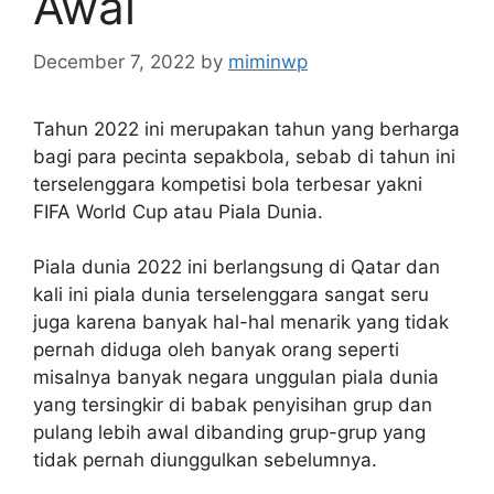
Awal
December 7, 2022
by
miminwp
Tahun 2022 ini merupakan tahun yang berharga
bagi para pecinta sepakbola, sebab di tahun ini
terselenggara kompetisi bola terbesar yakni
FIFA World Cup atau Piala Dunia.
Piala dunia 2022 ini berlangsung di Qatar dan
kali ini piala dunia terselenggara sangat seru
juga karena banyak hal-hal menarik yang tidak
pernah diduga oleh banyak orang seperti
misalnya banyak negara unggulan piala dunia
yang tersingkir di babak penyisihan grup dan
pulang lebih awal dibanding grup-grup yang
tidak pernah diunggulkan sebelumnya.