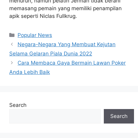
menurun, namun pelatih Jerman tidak berani
memasang pemain yang memiliki penampilan
apik seperti Niclas Fullkrug.
Categories
Popular News
Post
Negara-Negara Yang Membuat Kejutan
navigation
Selama Gelaran Piala Dunia 2022
Cara Membaca Gaya Bermain Lawan Poker
Anda Lebih Baik
Search
Search