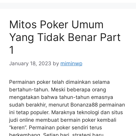
Mitos Poker Umum
Yang Tidak Benar Part
1
January 18, 2023
by
miminwp
Permainan poker telah dimainkan selama
bertahun-tahun. Meski beberapa orang
mengatakan bahwa tahun-tahun emasnya
sudah berakhir, menurut Bonanza88 permainan
ini tetap populer. Maraknya teknologi dan situs
judi online membuat bermain poker kembali
“keren”. Permainan poker sendiri terus
berkembang. Setiap hari, strategi baru