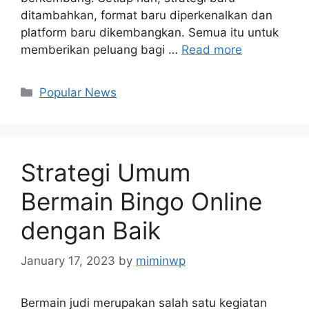
ditambahkan, format baru diperkenalkan dan
platform baru dikembangkan. Semua itu untuk
memberikan peluang bagi …
Read more
Categories
Popular News
Strategi Umum
Bermain Bingo Online
dengan Baik
January 17, 2023
by
miminwp
Bermain judi merupakan salah satu kegiatan