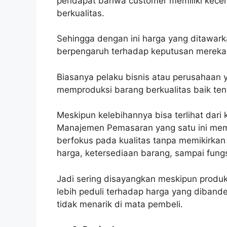
pendapat bahwa customer memiliki kece
berkualitas.
Sehingga dengan ini harga yang ditawarka
berpengaruh terhadap keputusan mereka 
Biasanya pelaku bisnis atau perusahaan 
memproduksi barang berkualitas baik ten
Meskipun kelebihannya bisa terlihat dari
Manajemen Pemasaran yang satu ini memi
berfokus pada kualitas tanpa memikirkan 
harga, ketersediaan barang, sampai fung
Jadi sering disayangkan meskipun produk
lebih peduli terhadap harga yang diband
tidak menarik di mata pembeli.