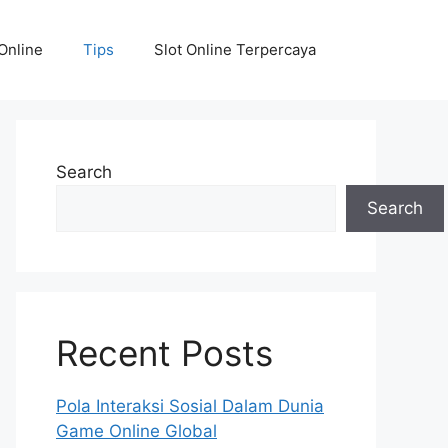
 Online
Tips
Slot Online Terpercaya
Search
Search
Recent Posts
Pola Interaksi Sosial Dalam Dunia
Game Online Global