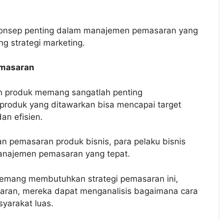
 5 konsep penting dalam manajemen pemasaran yang
g strategi marketing.
emasaran
h produk memang sangatlah penting
 produk yang ditawarkan bisa mencapai target
an efisien.
n pemasaran produk bisnis, para pelaku bisnis
manajemen pemasaran yang tepat.
 memang membutuhkan strategi pemasaran ini,
ran, mereka dapat menganalisis bagaimana cara
syarakat luas.