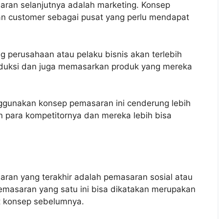
ran selanjutnya adalah marketing. Konsep
an customer sebagai pusat yang perlu mendapat
g perusahaan atau pelaku bisnis akan terlebih
duksi dan juga memasarkan produk yang mereka
ggunakan konsep pemasaran ini cenderung lebih
n para kompetitornya dan mereka lebih bisa
an yang terakhir adalah pemasaran sosial atau
emasaran yang satu ini bisa dikatakan merupakan
t konsep sebelumnya.