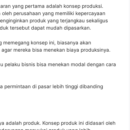
ran yang pertama adalah konsep produksi.
n oleh perusahaan yang memiliki kepercayaan
nginginkan produk yang terjangkau sekaligus
oduk tersebut dapat mudah dipasarkan.
ng memegang konsep ini, biasanya akan
 agar mereka bisa menekan biaya produksinya.
au pelaku bisnis bisa menekan modal dengan cara
ka permintaan di pasar lebih tinggi dibanding
 adalah produk. Konsep produk ini didasari oleh