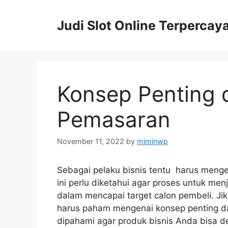
Skip
to
Judi Slot Online Terpercay
content
Konsep Penting
Pemasaran
November 11, 2022
by
miminwp
Sebagai pelaku bisnis tentu harus menge
ini perlu diketahui agar proses untuk menj
dalam mencapai target calon pembeli. J
harus paham mengenai konsep penting da
dipahami agar produk bisnis Anda bisa 