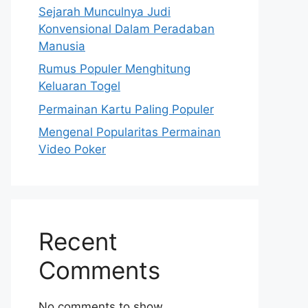
Sejarah Munculnya Judi
Konvensional Dalam Peradaban
Manusia
Rumus Populer Menghitung
Keluaran Togel
Permainan Kartu Paling Populer
Mengenal Popularitas Permainan
Video Poker
Recent
Comments
No comments to show.