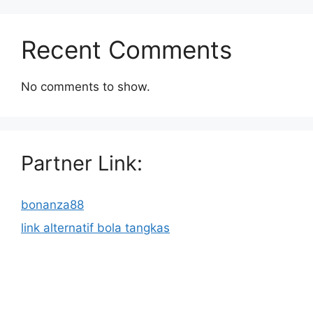
Recent Comments
No comments to show.
Partner Link:
bonanza88
link alternatif bola tangkas