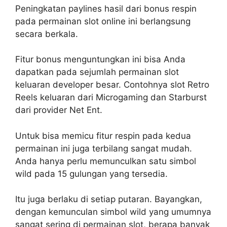
Peningkatan paylines hasil dari bonus respin
pada permainan slot online ini berlangsung
secara berkala.
Fitur bonus menguntungkan ini bisa Anda
dapatkan pada sejumlah permainan slot
keluaran developer besar. Contohnya slot Retro
Reels keluaran dari Microgaming dan Starburst
dari provider Net Ent.
Untuk bisa memicu fitur respin pada kedua
permainan ini juga terbilang sangat mudah.
Anda hanya perlu memunculkan satu simbol
wild pada 15 gulungan yang tersedia.
Itu juga berlaku di setiap putaran. Bayangkan,
dengan kemunculan simbol wild yang umumnya
sangat sering di permainan slot, berapa banyak