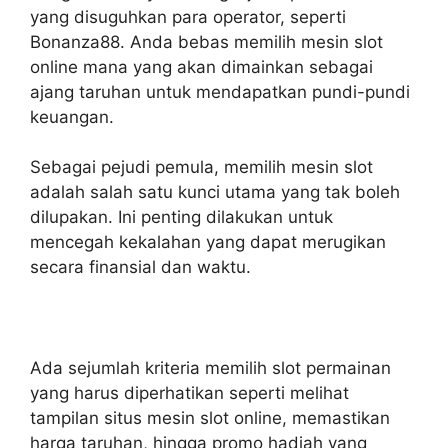
yang disuguhkan para operator, seperti
Bonanza88. Anda bebas memilih mesin slot
online mana yang akan dimainkan sebagai
ajang taruhan untuk mendapatkan pundi-pundi
keuangan.
Sebagai pejudi pemula, memilih mesin slot
adalah salah satu kunci utama yang tak boleh
dilupakan. Ini penting dilakukan untuk
mencegah kekalahan yang dapat merugikan
secara finansial dan waktu.
Ada sejumlah kriteria memilih slot permainan
yang harus diperhatikan seperti melihat
tampilan situs mesin slot online, memastikan
harga taruhan, hingga promo hadiah yang