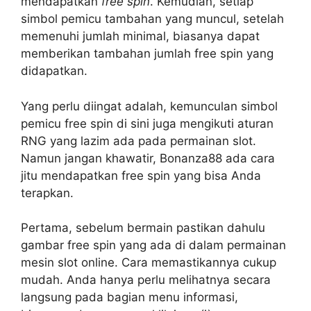
mendapatkan
free spin
. Kemudian, setiap
simbol pemicu tambahan yang muncul, setelah
memenuhi jumlah minimal, biasanya dapat
memberikan tambahan jumlah free spin yang
didapatkan.
Yang perlu diingat adalah, kemunculan simbol
pemicu free spin di sini juga mengikuti aturan
RNG yang lazim ada pada permainan slot.
Namun jangan khawatir, Bonanza88 ada cara
jitu mendapatkan free spin yang bisa Anda
terapkan.
Pertama, sebelum bermain pastikan dahulu
gambar free spin yang ada di dalam permainan
mesin slot online. Cara memastikannya cukup
mudah. Anda hanya perlu melihatnya secara
langsung pada bagian menu informasi,