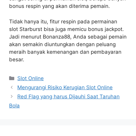
bonus respin yang akan diterima pemain.
Tidak hanya itu, fitur respin pada permainan
slot Starburst bisa juga memicu bonus jackpot.
Jadi menurut Bonanza88, Anda sebagai pemain
akan semakin diuntungkan dengan peluang
meraih banyak kemenangan dan pembayaran
besar.
Categories
Slot Online
Post
Mengurangi Risiko Kerugian Slot Online
navigation
Red Flag yang harus Dijauhi Saat Taruhan
Bola